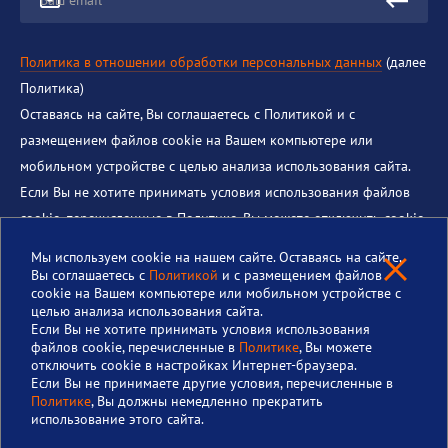
Ваш email
Политика в отношении обработки персональных данных
(далее
Политика)
Оставаясь на сайте, Вы соглашаетесь с Политикой и с
размещением файлов cookie на Вашем компьютере или
мобильном устройстве с целью анализа использования сайта.
Если Вы не хотите принимать условия использования файлов
cookie, перечисленные в Политике, Вы можете отключить cookie
в настройках Интернет-браузера. Если Вы не принимаете
Мы используем cookie на нашем сайте. Оставаясь на сайте,
другие условия, перечисленные в Политике, Вы должны
Вы соглашаетесь с
Политикой
и с размещением файлов
cookie на Вашем компьютере или мобильном устройстве с
немедленно прекратить использование этого сайта.
целью анализа использования сайта.
Если Вы не хотите принимать условия использования
файлов cookie, перечисленные в
Политике
, Вы можете
отключить cookie в настройках Интернет-браузера.
© 2025 Институт теплофизики им. С.С. Кутателадзе
Если Вы не принимаете другие условия, перечисленные в
Политике
, Вы должны немедленно прекратить
использование этого сайта.