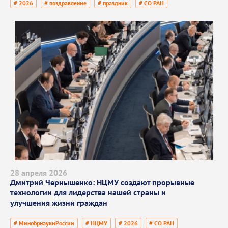
# 2026
# поздравление
# праздник
# СО РАН
28 апреля 2026
Дмитрий Чернышенко: НЦМУ создают прорывные
технологии для лидерства нашей страны и
улучшения жизни граждан
# МинобрнаукиРоссии
# НЦМУ
# 2026
# СО РАН